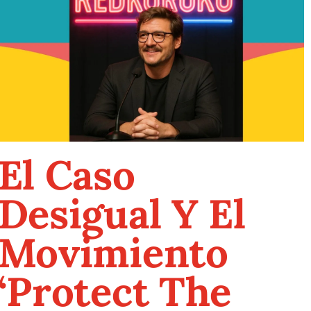
El Caso
Desigual Y El
Movimiento
‘Protect The