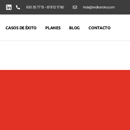
630 35 77 15 - 678 12 17 80
hola@redkoroko.com
CASOS DE ÉXITO
PLANES
BLOG
CONTACTO