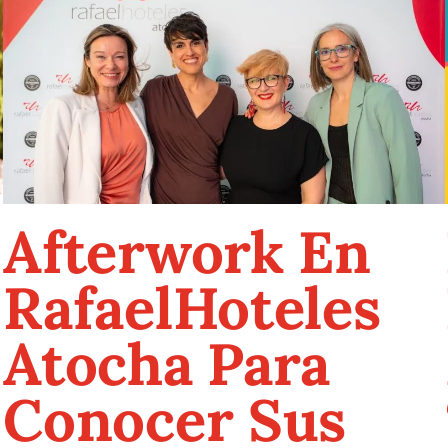
Afterwork En
RafaelHoteles
Atocha Para
Conocer Sus