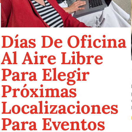
Días De Oficina
Al Aire Libre
Para Elegir
Próximas
Localizaciones
Para Eventos